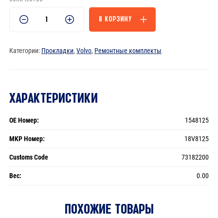
Количество
В КОРЗИНУ
товара
Регулировочное
кольцо
Категории:
Прокладки
,
Volvo
,
Ремонтные комплекты
втулки
TH=0.20mm
-
ХАРАКТЕРИСТИКИ
1548125
OE Номер:
1548125
MKP Номер:
18V8125
Customs Code
73182200
Вес:
0.00
ПОХОЖИЕ ТОВАРЫ