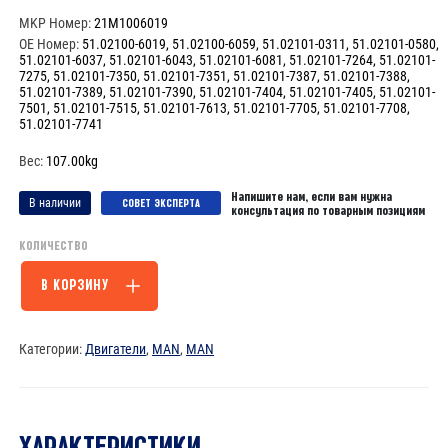
MKP Номер:
21M1006019
OE Номер:
51.02100-6019, 51.02100-6059, 51.02101-0311, 51.02101-0580,
51.02101-6037, 51.02101-6043, 51.02101-6081, 51.02101-7264, 51.02101-
7275, 51.02101-7350, 51.02101-7351, 51.02101-7387, 51.02101-7388,
51.02101-7389, 51.02101-7390, 51.02101-7404, 51.02101-7405, 51.02101-
7501, 51.02101-7515, 51.02101-7613, 51.02101-7705, 51.02101-7708,
51.02101-7741
Вес:
107.00kg
Напишите нам, если вам нужна
В наличии
CОВЕТ ЭКСПЕРТА
консультация по товарным позициям
КОЛИЧЕСТВО
В КОРЗИНУ
Количество
товара
Коленвал
Категории:
Двигатели
,
MAN
,
MAN
-
51.02100-
6019
ХАРАКТЕРИСТИКИ