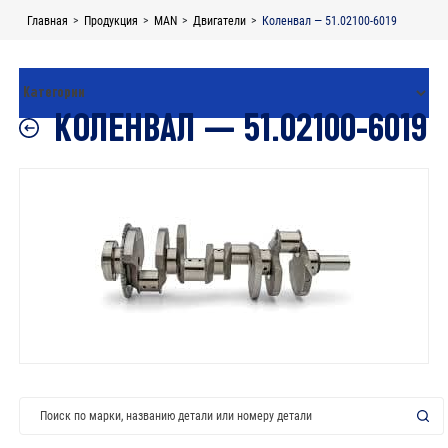
Skip
Главная
>
Продукция
>
MAN
>
Двигатели
>
Коленвал — 51.02100-6019
to
content
КОЛЕНВАЛ — 51.02100-6019